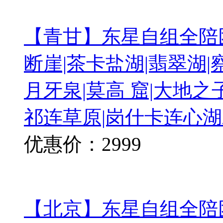
【青甘】东星自组全陪团
断崖|茶卡盐湖|翡翠湖|
月牙泉|莫高 窟|大地之
祁连草原|岗什卡连心湖双
优惠价：2999
【北京】东星自组全陪