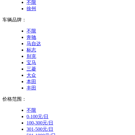
不限
徐州
车辆品牌：
不限
奔驰
马自达
标志
别克
宝马
三菱
大众
本田
丰田
价格范围：
不限
0-100元/日
100-300元/日
301-500元/日