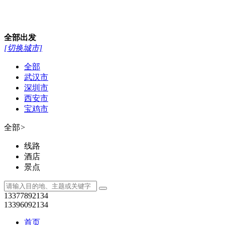
全部
出发
[切换城市]
全部
武汉市
深圳市
西安市
宝鸡市
全部
>
线路
酒店
景点
13377892134
13396092134
首页