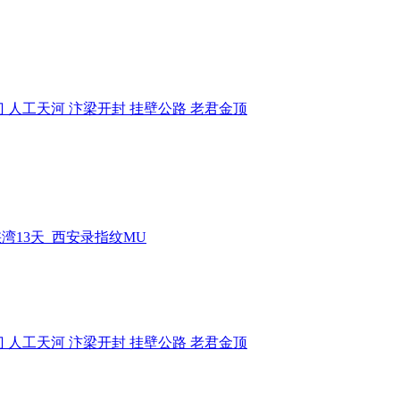
 人工天河 汴梁开封 挂壁公路 老君金顶
湾13天_西安录指纹MU
 人工天河 汴梁开封 挂壁公路 老君金顶