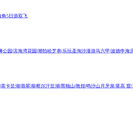
海角5日游双飞
狮公园|滨海湾花园|潮拍哈芝巷|乐玩圣淘沙漫游马六甲|波德申海
茶卡盐湖|翡翠湖|察尔汗盐湖|黑独山|敦煌|鸣沙山月牙泉|莫高 
 故宫 长城 天坛 颐和园