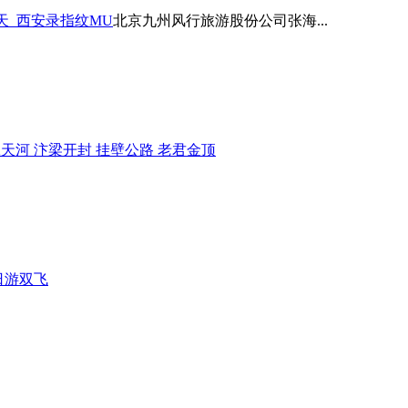
天_西安录指纹MU
北京九州风行旅游股份公司张海...
天河 汴梁开封 挂壁公路 老君金顶
日游双飞