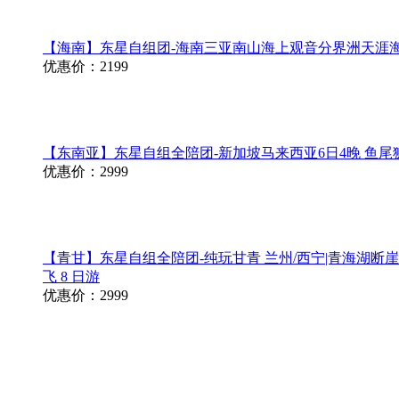
【海南】东星自组团-海南三亚南山海上观音分界洲天涯
优惠价：2199
【东南亚】东星自组全陪团-新加坡马来西亚6日4晚 鱼尾
优惠价：2999
【青甘】东星自组全陪团-纯玩甘青 兰州/西宁|青海湖断崖|
飞 8 日游
优惠价：2999
【北京】东星自组全陪团-北京优选北京纯玩双卧六日 天安门