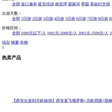
全部
壶口瀑布
延安培训
南泥湾
梁家河
枣园
革命纪念馆
出游天数：
全部
1日游
2日游
3日游
4日游
5日游
6日游
7日游
8日游
价格区间：
全部
1000元以下/人
1001元-2000元/人
2001元-3500元/人
3
综合
销量
价格
1
热卖产品
【西安出发到北欧旅游】西安直飞俄罗斯+北欧四国+双峡