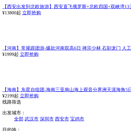
【西安出发到北欧旅游】西安直飞俄罗斯+北欧四国+双峡湾13
¥13800起
立即抢购
【河南】常规跟团游-爆款河南双高6日 禅宗少林 石刻龙门 人工
¥1999起
立即抢购
【海南】东星自组团-海南三亚南山海上观音分界洲天涯海角5
¥2199起
立即抢购
线路筛选
出发城市：
全部
武汉市
深圳市
西安市
宝鸡市
目的地：