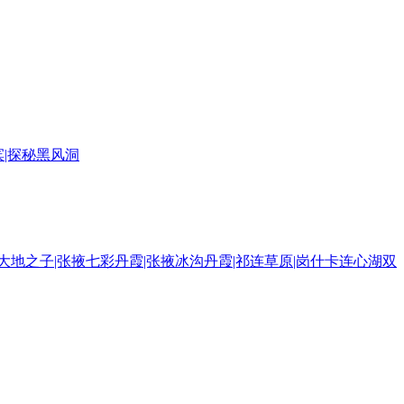
滨|探秘黑风洞
窟|大地之子|张掖七彩丹霞|张掖冰沟丹霞|祁连草原|岗什卡连心湖双