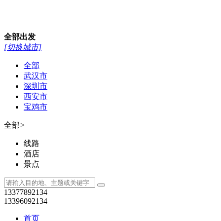
全部
出发
[切换城市]
全部
武汉市
深圳市
西安市
宝鸡市
全部
>
线路
酒店
景点
13377892134
13396092134
首页